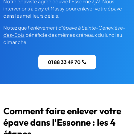
Notre épaviste agréé couvre l'Essonne 7j/7. Nous
intervenons à Évry et Massy pour enlever votre épave
dans les meilleurs délais.
Notez que
l'enlèvement d'épave à Sainte-Geneviève-
des-Bois
bénéficie des mêmes créneaux du lundi au
dimanche.
01 88 33 49 70
Comment faire enlever votre
épave dans l'Essonne : les 4
étapes