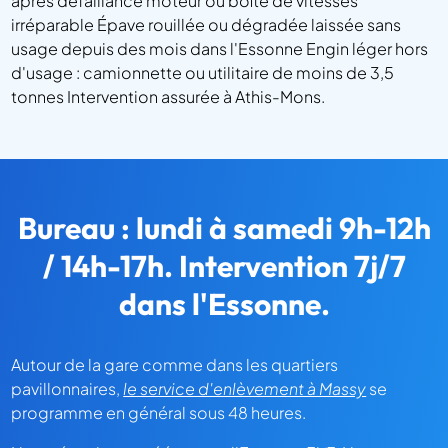
après défaillance moteur ou boîte de vitesses
irréparable Épave rouillée ou dégradée laissée sans
usage depuis des mois dans l'Essonne Engin léger hors
d'usage : camionnette ou utilitaire de moins de 3,5
tonnes Intervention assurée à Athis-Mons.
Bureau : lundi à samedi 9h-12h
/ 14h-17h. Intervention 7j/7
dans l'Essonne.
Autour de la gare comme dans les quartiers
pavillonnaires,
le service d'enlèvement à Massy
se
programme en général sous 48 heures.