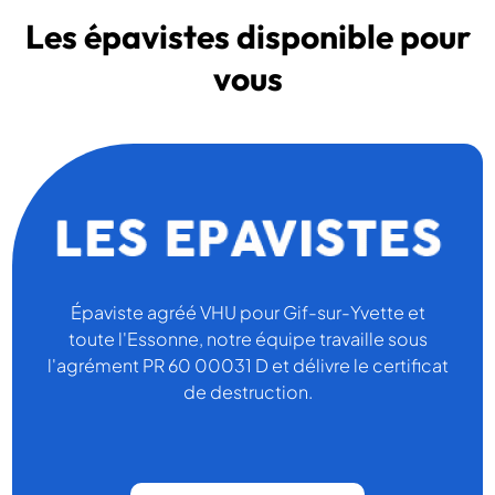
Les épavistes disponible pour
vous
Épaviste agréé VHU pour Gif-sur-Yvette et
toute l'Essonne, notre équipe travaille sous
l'agrément PR 60 00031 D et délivre le certificat
de destruction.