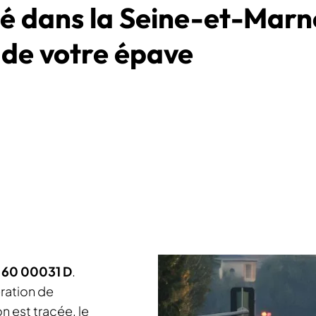
é dans la Seine-et-Marn
de votre épave
 60 00031 D
.
ration de
n est tracée, le