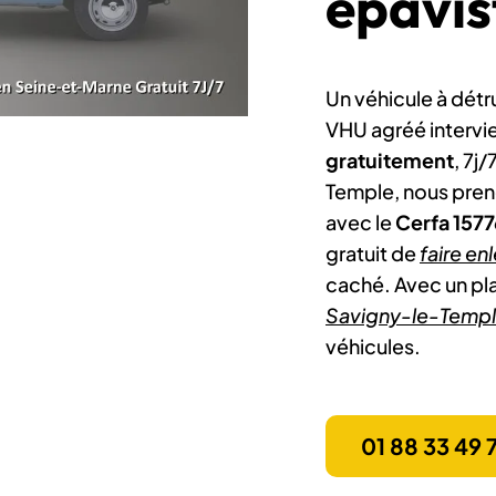
épavis
Un véhicule à détr
VHU agréé intervi
gratuitement
, 7j
Temple, nous pren
avec le
Cerfa 1577
gratuit de
faire en
caché. Avec un pla
Savigny-le-Templ
véhicules.
01 88 33 49 