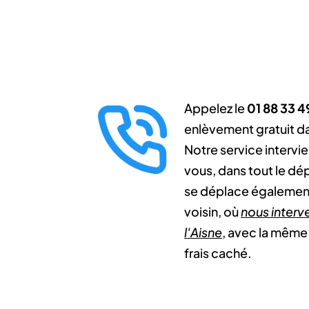
Appelez le
01 88 33 4
enlèvement gratuit d
Notre service intervien
vous, dans tout le dé
se déplace égalemen
voisin, où
nous interv
l'Aisne
, avec la même 
frais caché.