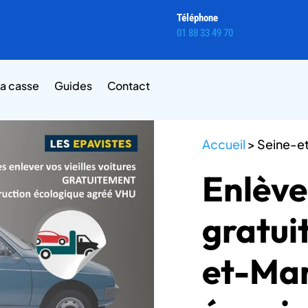
Téléphone
01 88 33 49 70
la casse
Guides
Contact
Accueil
>
Seine-e
Enlèv
gratui
et-Mar