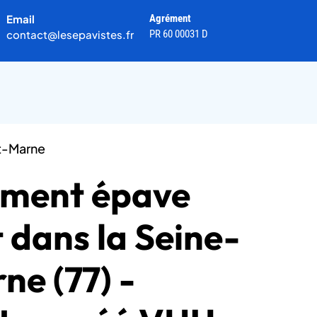
Email
Agrément
contact@lesepavistes.fr
PR 60 00031 D
t-Marne
ement épave
t dans la Seine-
ne (77) -