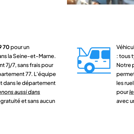
9 70
pour un
Véhicu
ans la Seine-et-Marne.
: tous
t 7j/7, sans frais pour
Notre p
partement 77. L'équipe
permet
t dans le département
les rue
enons aussi dans
pour
l
gratuité et sans aucun
avec u