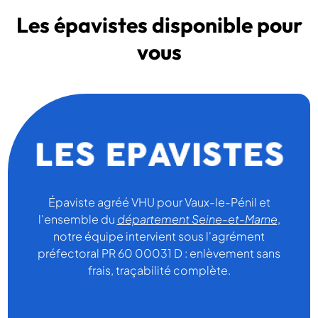
Les épavistes disponible pour
vous
Épaviste agréé VHU pour Vaux-le-Pénil et
l'ensemble du
département Seine-et-Marne
,
notre équipe intervient sous l'agrément
préfectoral PR 60 00031 D : enlèvement sans
frais, traçabilité complète.