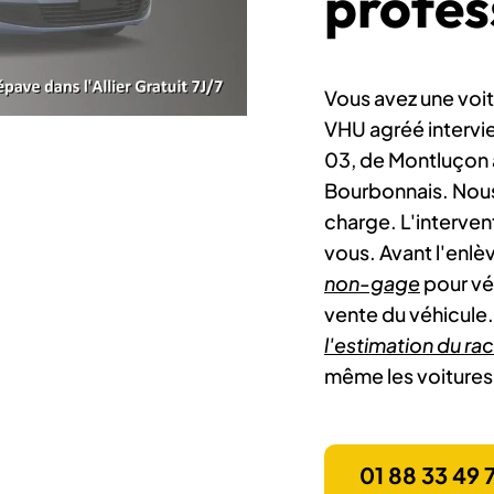
profes
Vous avez une voitu
VHU agréé intervi
03, de Montluçon à
Bourbonnais. Nou
charge. L'intervent
vous. Avant l'enl
non-gage
pour vé
vente du véhicule
l'estimation du ra
même les voitures
01 88 33 49 