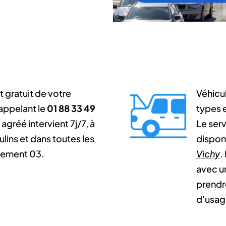
 gratuit de votre
Véhicul
 appelant le
01 88 33 49
types e
agréé intervient 7j/7, à
Le ser
lins et dans toutes les
dispon
ement 03.
Vichy
.
avec un
prendr
d'usag