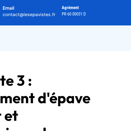
Email
Agrément
contact@lesepavistes.fr
PR 60 00031 D
e 3 :
ement d'épave
 et