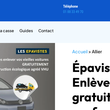
Téléphone
01 88 33 49 70
la casse
Guides
Contact
Accueil
>
Allier
Épavist
Enlèv
gratuit