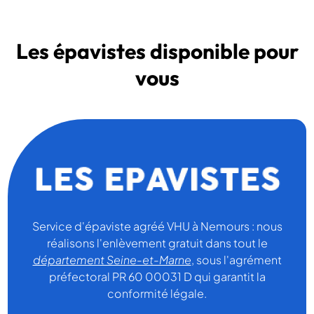
Les épavistes disponible pour
vous
Service d'épaviste agréé VHU à Nemours : nous
réalisons l'enlèvement gratuit dans tout le
département Seine-et-Marne
, sous l'agrément
préfectoral PR 60 00031 D qui garantit la
conformité légale.