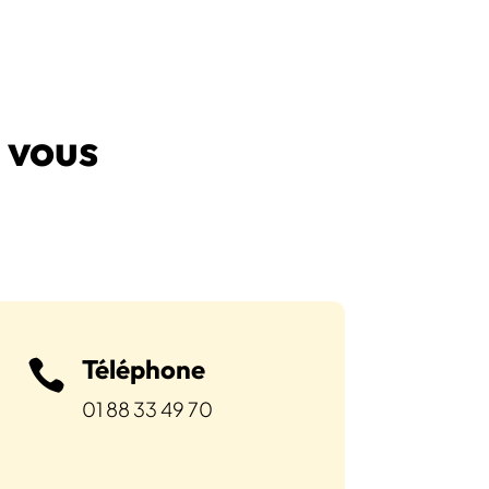
 vous
Téléphone

01 88 33 49 70