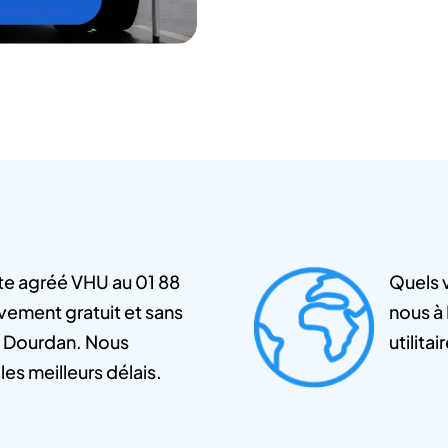
te agréé VHU au 01 88
Quels 
vement gratuit et sans
nous à 
à Dourdan. Nous
utilita
les meilleurs délais.