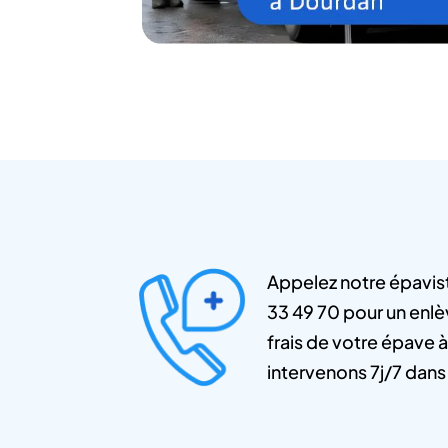
Appelez notre épavis
33 49 70 pour un enlè
frais de votre épave 
intervenons 7j/7 dans 