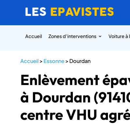
Accueil
Zones d’interventions
Voiture à 
Accueil
>
Essonne
>
Dourdan
Enlèvement épav
à Dourdan (9141
centre VHU agré