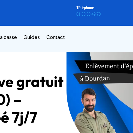
Téléphone
01 88 33 49 70
la casse
Guides
Contact
e gratuit
0) –
é 7j/7