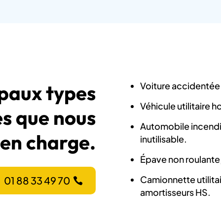
Voiture accidentée à
cipaux types
Véhicule utilitaire 
es que nous
Automobile incendié
en charge.
inutilisable.
Épave non roulante,
Camionnette utilita
01 88 33 49 70
amortisseurs HS.