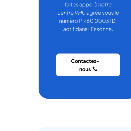
faites appel à
notre
centre VHU
agréé sous le
numéro PR 60 00031 D,
actif dans l'Essonne.
Contactez-
nous