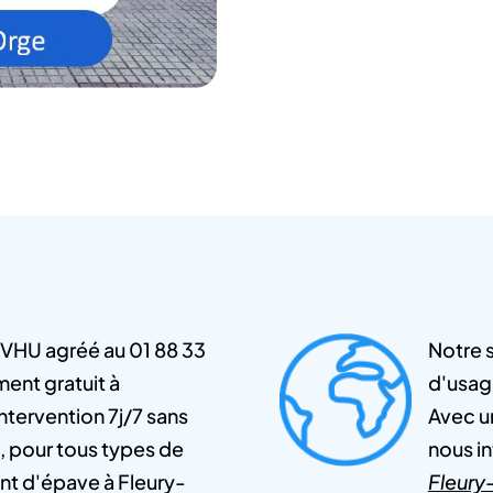
 VHU agréé au 01 88 33
Notre s
ent gratuit à
d'usag
tervention 7j/7 sans
Avec un
, pour tous types de
nous i
nt d'épave à Fleury-
Fleury