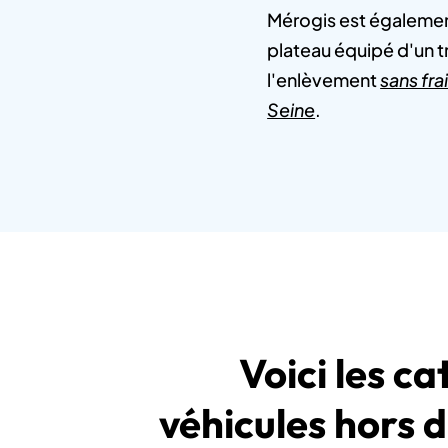
Mérogis est égalemen
plateau équipé d'un tr
l'enlèvement
sans fra
Seine
.
Voici les c
véhicules hors 