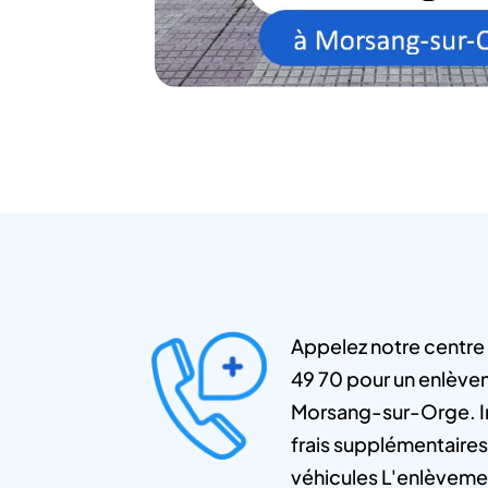
Appelez notre centre
49 70 pour un enlèvem
Morsang-sur-Orge. In
frais supplémentaires
véhicules L'enlèveme