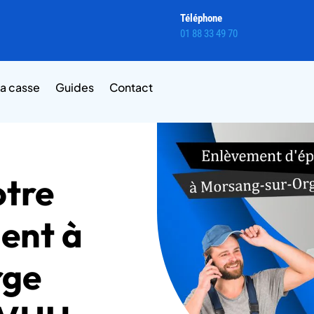
Téléphone
01 88 33 49 70
la casse
Guides
Contact
otre
ent à
rge