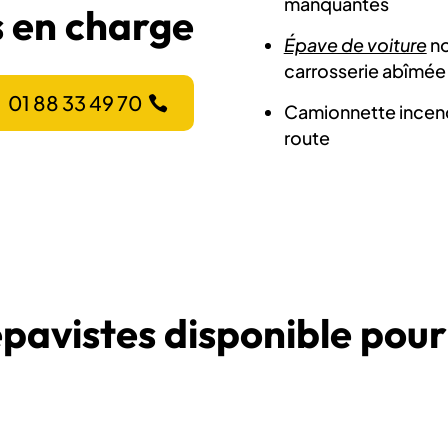
manquantes
 en charge
Épave de voiture
no
carrosserie abîmée
01 88 33 49 70
Camionnette incendié
route
épavistes disponible pour