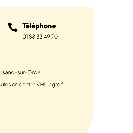
Téléphone

01 88 33 49 70
Morsang-sur-Orge
cules en centre VHU agréé