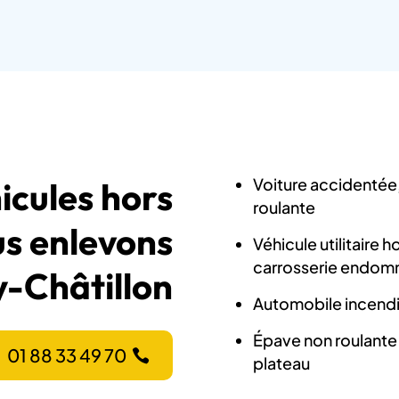
Voiture accidentée,
icules hors
roulante
us enlevons
Véhicule utilitaire 
carrosserie endo
y-Châtillon
Automobile incendié
Épave non roulante 
01 88 33 49 70
plateau