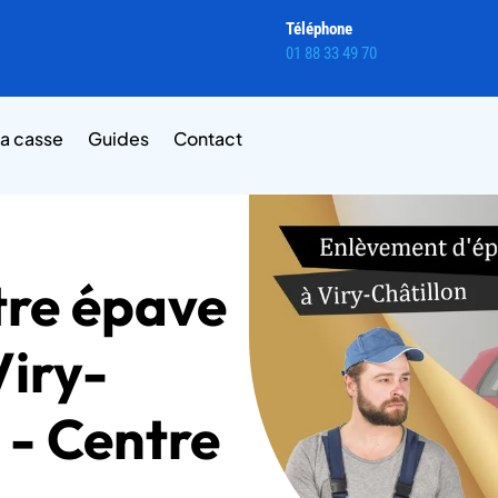
Téléphone
01 88 33 49 70
la casse
Guides
Contact
tre épave
Viry-
 - Centre