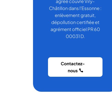
agréé couvre Viry-
Châtillon dans l'Essonne :
enlèvement gratuit,
dépollution certifiée et
agrément officiel PR 60
00031 D.
Contactez-
nous