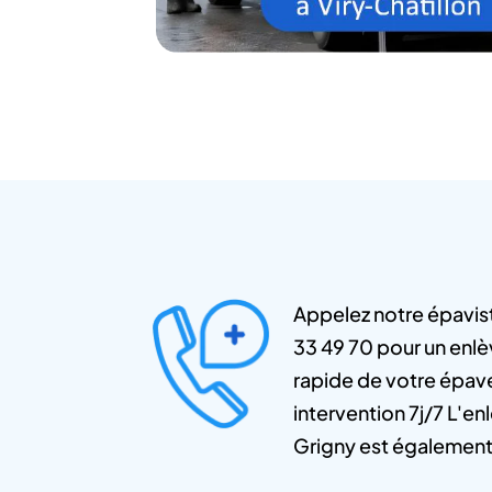
Appelez notre épavis
33 49 70 pour un enlè
rapide de votre épave
intervention 7j/7 L'e
Grigny est également 