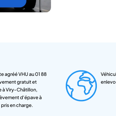
te agréé VHU au 01 88
Véhicul
vement gratuit et
enlevo
 à Viry-Châtillon,
nlèvement d'épave à
pris en charge.