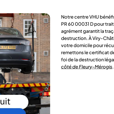
Notre centre VHU bénéfi
PR 60 00031 D pour trait
agrément garantit la traça
destruction. À Viry-Chât
votre domicile pour récup
remettons le certificat de
foi de la destruction lé
côté de Fleury-Mérogis
.