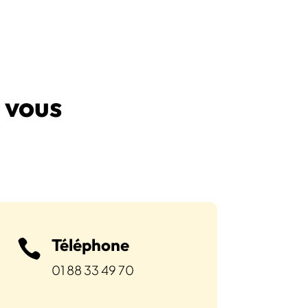
 vous
Téléphone

01 88 33 49 70