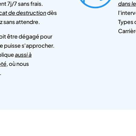
t 7j/7 sans frais.
dans l
icat de destruction
dès
l'inter
z sans attendre.
Types d
Carrièr
oit être dégagé pour
 puisse s'approcher.
plique
aussi à
ôté
, où nous
.