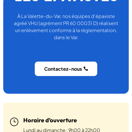
À La Valette-du-Var, nos équipes d'épaviste
agréé VHU (agrément PR 60 00031 D) réalisent
un enlèvement conforme à la réglementation,
dans le Var.
Contactez-nous
Horaire d’ouverture
}
Lundi au dimanche : 9h00 à 22h00