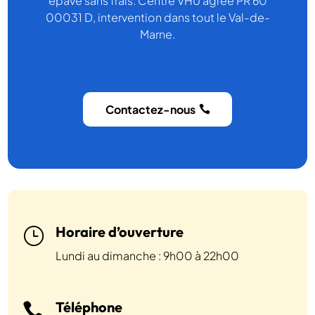
épave sans frais. Centre VHU agréé PR 60
00031 D, intervention dans tout le Val-de-
Marne.
Contactez-nous
Horaire d’ouverture
}
Lundi au dimanche : 9h00 à 22h00
Téléphone
