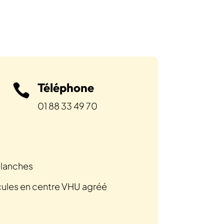
Téléphone

01 88 33 49 70
llanches
cules en centre VHU agréé