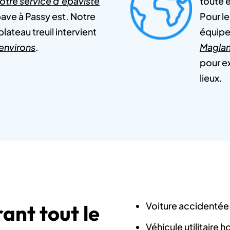
otre service d'épaviste
toute 
ave à Passy est. Notre
Pour le
ateau treuil intervient
équipe
 environs
.
Magla
pour e
lieux.
Voiture accidentée 
ant tout le
Véhicule utilitaire 