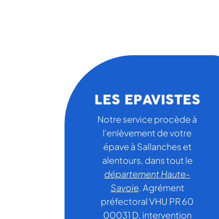
Notre service procède à
l'enlèvement de votre
épave à Sallanches et
alentours, dans tout le
département Haute-
Savoie
. Agrément
préfectoral VHU PR 60
00031 D, intervention