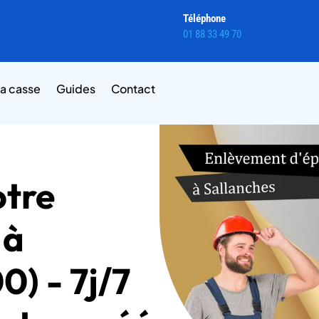
Téléphone
01 88 33 49 70
la casse
Guides
Contact
otre
 à
0) - 7j/7