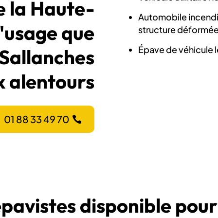
 la Haute-
Automobile incend
d'usage que
structure déformé
Épave de véhicule l
 Sallanches
x alentours
01 88 33 49 70
épavistes disponible pour