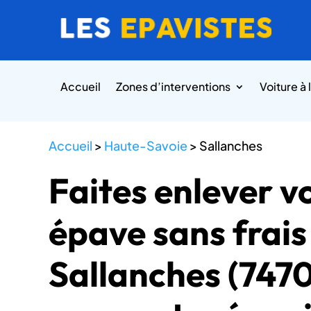
Accueil
Zones d’interventions
Voiture à 
Accueil
>
Haute-Savoie
>
Sallanches
Faites enlever v
épave sans frais
Sallanches (7470