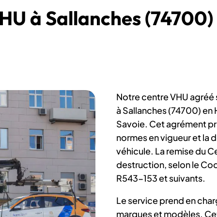
HU à Sallanches (74700) 
Notre centre VHU agréé 
à Sallanches (74700) en
Savoie. Cet agrément pré
normes en vigueur et la d
véhicule. La remise du Ce
destruction, selon le Cod
R543-153 et suivants.
Le service prend en char
marques et modèles. Cet