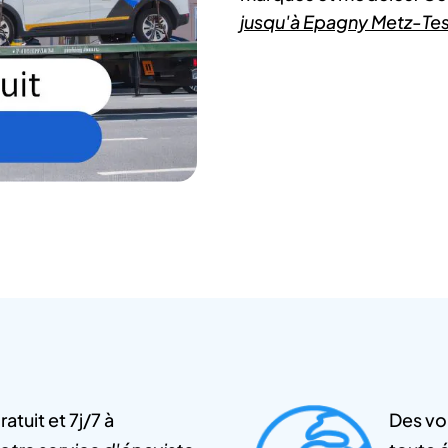
jusqu'à Epagny Metz-Tes
tuit et 7j/7 à
Des voi