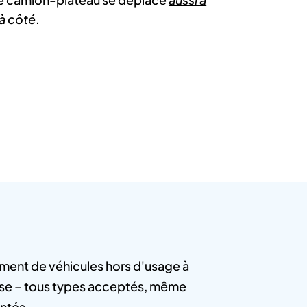
 à côté
.
ment de véhicules hors d'usage à
e – tous types acceptés, même
ntés