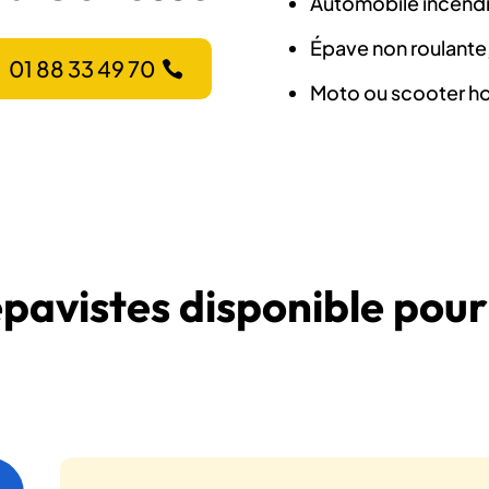
Automobile incendié
Épave non roulante
01 88 33 49 70
Moto ou scooter ho
épavistes disponible pour