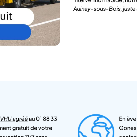
Aulnay-sous-Bois, juste
 VHU agréé
au 01 88 33
Enlève
ent gratuit de votre
Goness
rvention 7j/7 sans
accide