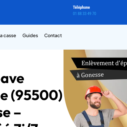
Téléphone
01 88 33 49 70
la casse
Guides
Contact
pave
se (95500)
se –