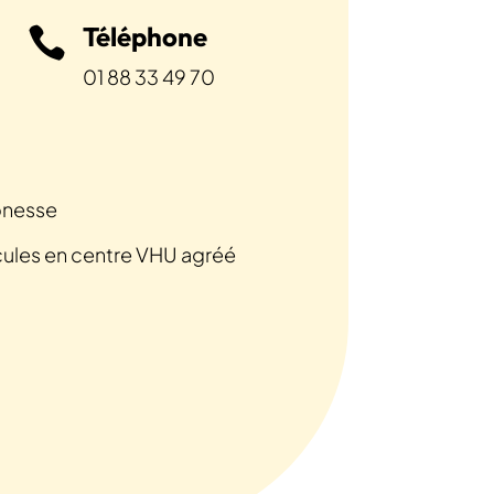
Téléphone

01 88 33 49 70
onesse
cules en centre VHU agréé