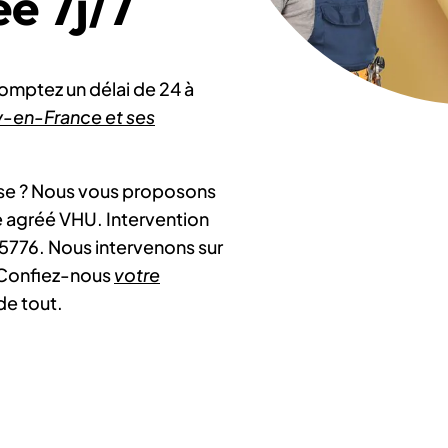
é 7j/7
comptez un délai de 24 à
y-en-France et ses
esse ? Nous vous proposons
te agréé VHU. Intervention
15776. Nous intervenons sur
. Confiez-nous
votre
de tout.