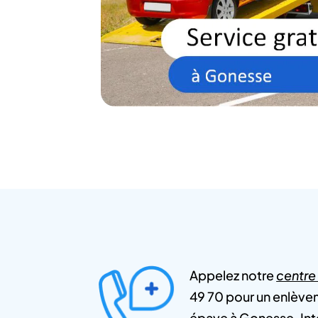
Appelez notre
centre
49 70 pour un enlèvem
épave à Gonesse. Inte