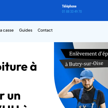
Téléphone
01 88 33 49 70
la casse
Guides
Contact
iture à
r un