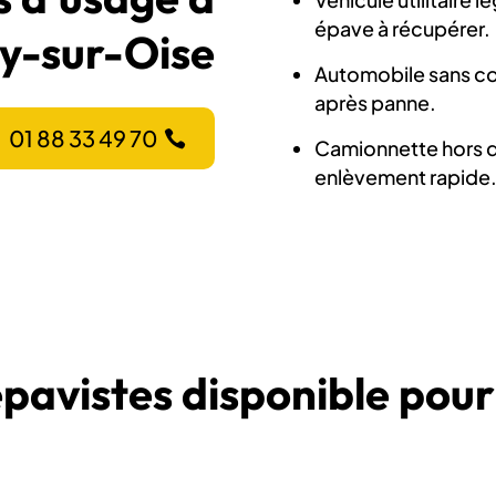
épave à récupérer.
y-sur-Oise
Automobile sans co
après panne.
01 88 33 49 70
Camionnette hors d
enlèvement rapide
épavistes disponible pour