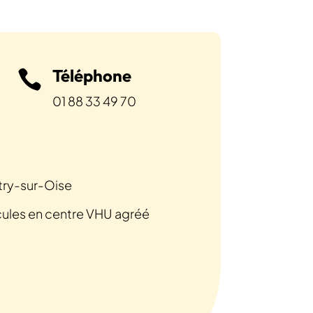
Téléphone

01 88 33 49 70
try-sur-Oise
cules en centre VHU agréé