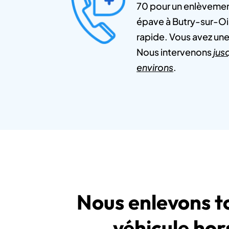
70 pour un enlèvement
épave à Butry-sur-Ois
rapide. Vous avez une
Nous intervenons
jus
environs
.
Nous enlevons t
véhicule hor