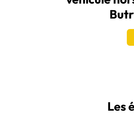
Butr
Les 