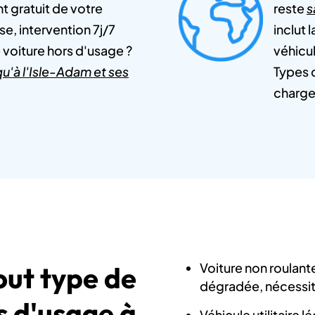
 gratuit de votre
reste
s
e, intervention 7j/7
inclut 
 voiture hors d'usage ?
véhicu
qu'à l'Isle-Adam et ses
Types d
charge
Voiture non roulant
out type de
dégradée, nécessi
s d'usage à
Véhicule utilitaire 