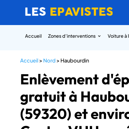
Accueil
Zones d’interventions
Voiture à 
Accueil
>
Nord
>
Haubourdin
Enlèvement d'é
gratuit à Haubo
(59320) et envir