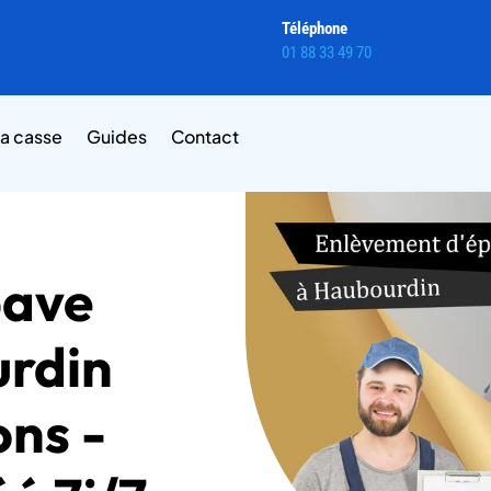
Téléphone
01 88 33 49 70
la casse
Guides
Contact
pave
urdin
ons -