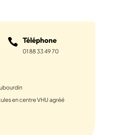
Téléphone

01 88 33 49 70
aubourdin
cules en centre VHU agréé