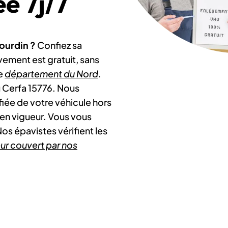
é 7j/7
bourdin ?
Confiez sa
vement est gratuit, sans
le
département du Nord
.
u Cerfa 15776. Nous
ifiée de votre véhicule hors
en vigueur. Vous vous
os épavistes vérifient les
ur couvert par nos