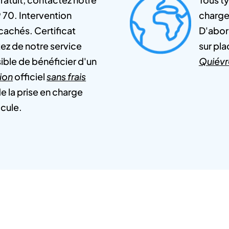
9 70. Intervention
charge
 cachés. Certificat
D'abord
tez de notre service
sur pla
ssible de bénéficier d'un
Quiévr
tion
officiel
sans frais
de la prise en charge
icule.