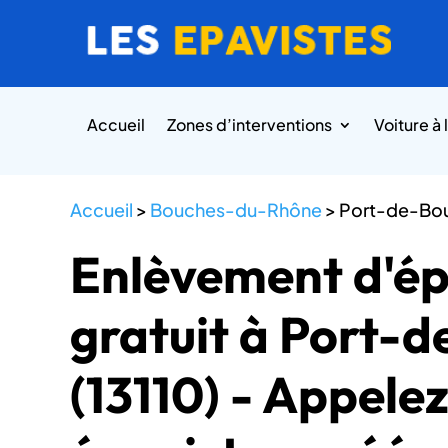
Accueil
Zones d’interventions
Voiture à 
Accueil
>
Bouches-du-Rhône
>
Port-de-Bo
Enlèvement d'é
gratuit à Port-
(13110) - Appele