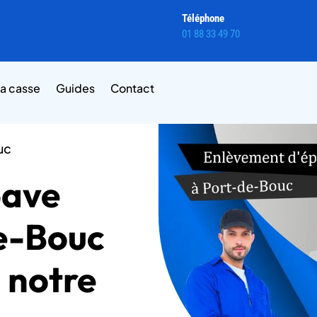
Téléphone
01 88 33 49 70
la casse
Guides
Contact
uc
pave
de-Bouc
z notre