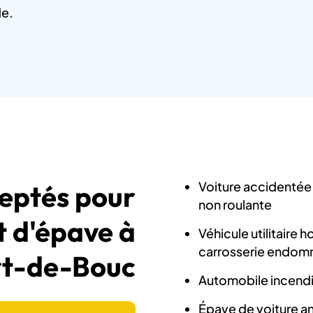
de.
Voiture accidentée 
ceptés pour
non roulante
t d'épave à
Véhicule utilitaire 
carrosserie endo
rt-de-Bouc
Automobile incendi
Épave de voiture an