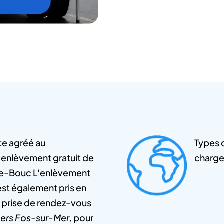
te agréé au
Types d
enlèvement gratuit de
charge
de-Bouc L'enlèvement
est également pris en
e prise de rendez-vous
 vers Fos-sur-Mer
, pour