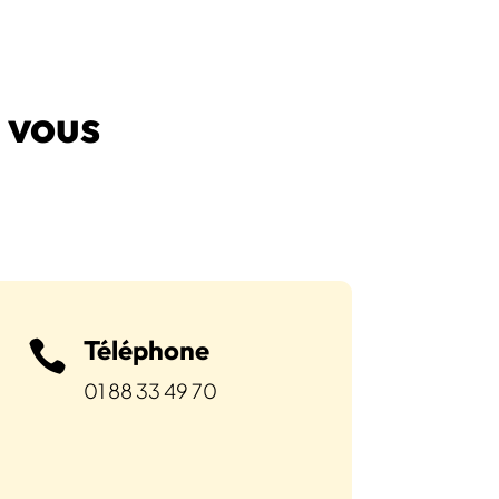
 vous
Téléphone

01 88 33 49 70