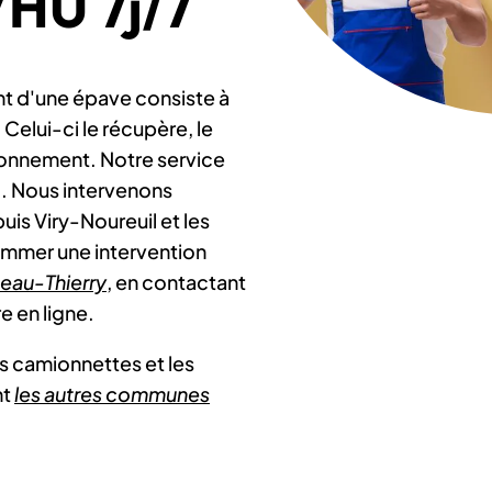
VHU 7j/7
nt d'une épave consiste à
Celui-ci le récupère, le
ironnement. Notre service
76. Nous intervenons
is Viry-Noureuil et les
ammer une intervention
eau-Thierry
, en contactant
e en ligne.
es camionnettes et les
nt
les autres communes