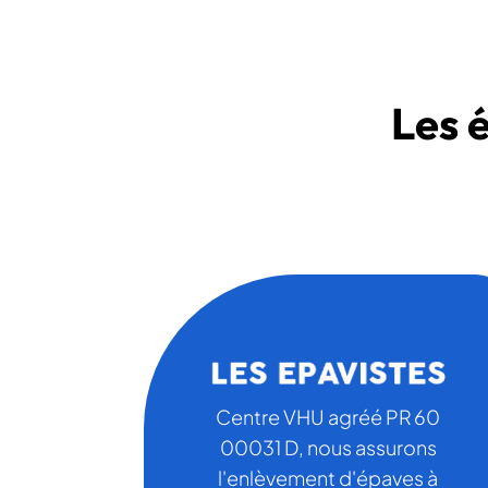
Les 
Centre VHU agréé PR 60
00031 D, nous assurons
l'enlèvement d'épaves à