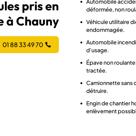
Automobile accident
les pris en
déformée, non roul
e à Chauny
Véhicule utilitaire d
endommagée.
Automobile incendi
01 88 33 49 70
d'usage.
Épave non roulante,
tractée.
Camionnette sans c
détruire.
Engin de chantier h
enlèvement possib