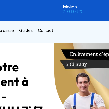
Téléphone
01 88 33 49 70
la casse
Guides
Contact
otre
ent à
 -