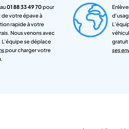
 au
01 88 33 49 70
pour
Enlève
t de votre épave à
d'usag
tion rapide à votre
L'équip
frais. Nous venons avec
véhicul
. L'équipe se déplace
gratui
ns
pour charger votre
ses en
u.