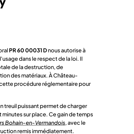
y
oral
PR 60 00031 D
nous autorise à
'usage dans le respect de la loi. Il
otale de la destruction, de
sation des matériaux. À Château-
s cette procédure réglementaire pour
n treuil puissant permet de charger
t minutes sur place. Ce gain de temps
vers Bohain-en-Vermandois
, avec le
ruction remis immédiatement.