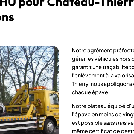
VHU pour Château-Thierr
ons
Notre agrément préfect
gérer les véhicules hors d
garantit une traçabilité t
l'enlèvement à la valori
Thierry, nous appliquon
chaque épave.
Notre plateau équipé d'u
l'épave en moins de ving
est possible
sans frais 
même certificat de dest