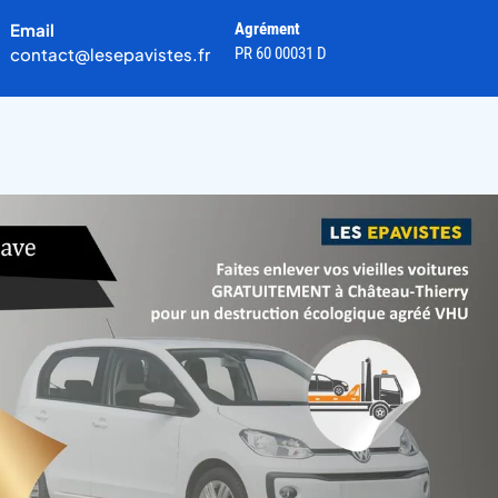
Email
Agrément
contact@lesepavistes.fr
PR 60 00031 D