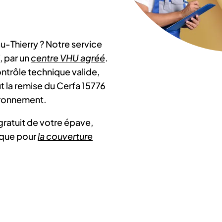
au-Thierry ? Notre service
, par un
centre VHU agréé
.
ntrôle technique valide,
t la remise du Cerfa 15776
ironnement.
gratuit de votre épave,
lique pour
la couverture