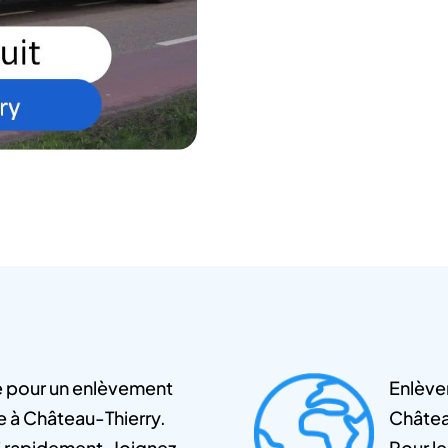
e pour un enlèvement
Enlève
e à Château-Thierry.
Château
7 rapidement. Joignez-
Pour l