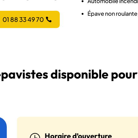
Automobile incendié
Épave non roulante
01 88 33 49 70
épavistes disponible pour
Horaire d’ouverture
}