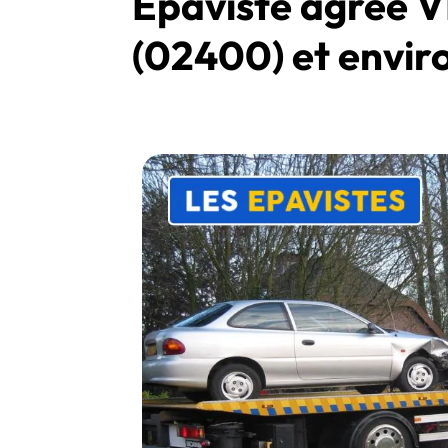
Épaviste agréé 
(02400) et envir