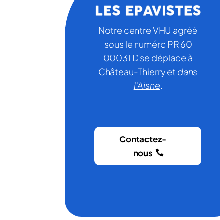
Notre centre VHU agréé
sous le numéro PR 60
00031 D se déplace à
Château-Thierry et
dans
l'Aisne
.
Contactez-
nous