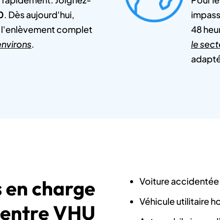
0
. Dès aujourd'hui,
impass
e l'enlèvement complet
48 heu
environs
.
le sect
adapté 
Voiture accidentée 
s en charge
Véhicule utilitaire 
centre VHU