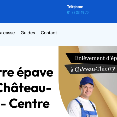
Téléphone
01 88 33 49 70
la casse
Guides
Contact
tre épave
Château-
 - Centre